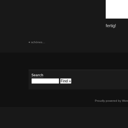
fertig!
«
schönes…
Search
Proudly powered by Wor