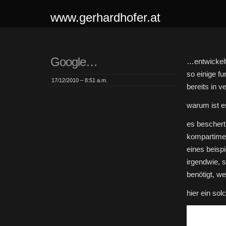
www.gerhardhofer.at
Google…
…entwickel
so einige fu
17/12/2010 – 8:51 a.m.
bereits in v
warum ist e
es beschert
kompartimen
eines beisp
irgendwie, 
benötigt, w
hier ein s