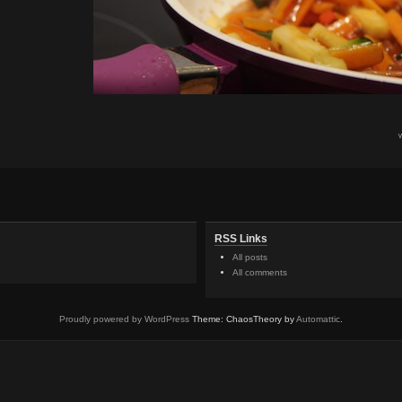
RSS Links
All posts
All comments
Proudly powered by WordPress
Theme: ChaosTheory by
Automattic
.