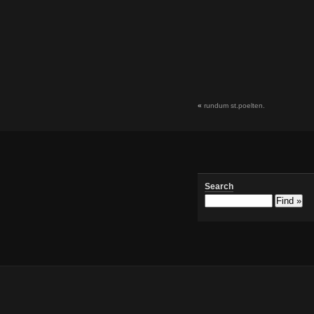
«
rundum st.poelten.
Search