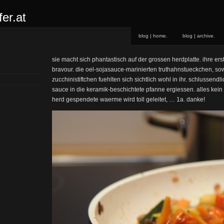
er.at
blog | home.
blog | archive.
sie macht sich phantastisch auf der grossen herdplatte. ihre ers
bravour. die oel-sojasauce-marinierten truthahnstueckchen, sow
zucchinistiftchen fuehlten sich sichtlich wohl in ihr. schlussendl
sauce in die keramik-beschichtete pfanne ergiessen. alles kein
herd gespendete waerme wird toll geleitet, … 1a. danke!